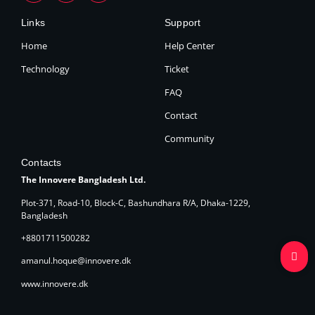
Links
Support
Home
Help Center
Technology
Ticket
FAQ
Contact
Community
Contacts
The Innovere Bangladesh Ltd.
Plot-371, Road-10, Block-C, Bashundhara R/A, Dhaka-1229,
Bangladesh
+8801711500282
amanul.hoque@innovere.dk
www.innovere.dk