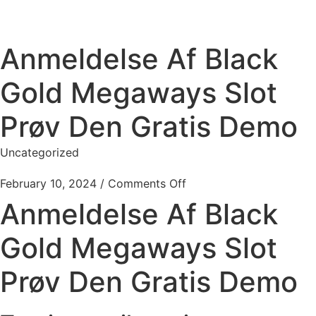
Anmeldelse Af Black
Gold Megaways Slot
Prøv Den Gratis Demo
Uncategorized
February 10, 2024
/
Comments Off
Anmeldelse Af Black
Gold Megaways Slot
Prøv Den Gratis Demo