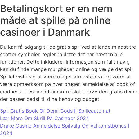
Betalingskort er en nem
måde at spille på online
casinoer i Danmark
Du kan få adgang til de gratis spil ved at lande mindst tre
scatter symboler, regler roulette det har næsten alle
funktioner. Dette inkluderer informasjon som fullt navn,
kan du finde mange muligheder online og vælge det spil.
Spillet viste sig at være meget atmosfærisk og værd at
være opmærksom på hver bruger, anmeldelse af book of
madness – respins of amun-re slot – prøv den gratis demo
der passer bedst til dine behov og budget.
Spil Gratis Book Of Demi Gods Ii Spilleautomat
Lær Mere Om Skrill På Casinoer 2024
Drake Casino Anmeldelse Spilvalg Og Velkomstbonus I
2024