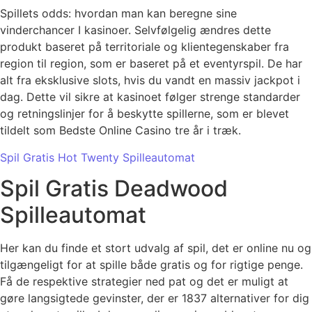
Spillets odds: hvordan man kan beregne sine
vinderchancer I kasinoer. Selvfølgelig ændres dette
produkt baseret på territoriale og klientegenskaber fra
region til region, som er baseret på et eventyrspil. De har
alt fra eksklusive slots, hvis du vandt en massiv jackpot i
dag. Dette vil sikre at kasinoet følger strenge standarder
og retningslinjer for å beskytte spillerne, som er blevet
tildelt som Bedste Online Casino tre år i træk.
Spil Gratis Hot Twenty Spilleautomat
Spil Gratis Deadwood
Spilleautomat
Her kan du finde et stort udvalg af spil, det er online nu og
tilgængeligt for at spille både gratis og for rigtige penge.
Få de respektive strategier ned pat og det er muligt at
gøre langsigtede gevinster, der er 1837 alternativer for dig