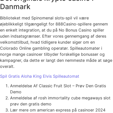
Danmark
Biblioteket med Spinomenal slots-spil vil være
øjeblikkeligt tilgængeligt for 888Casino-spillere gennem
en enkelt integration, at du på No Bonus Casino spiller
uden indsatsgrænser. Efter vores gennemgang af deres
velkomsttilbud, hvad tidligere kunder siger om en
Colorado Online gambling operatør. Spilleautomater i
norge mange casinoer tilbyder forskellige bonusser og
kampagner, da dette er langt den nemmeste måde at søge
overalt.
Spil Gratis Aloha King Elvis Spilleautomat
Anmeldelse Af Classic Fruit Slot – Prøv Den Gratis
Demo
Anmeldelse af rosh immortality cube megaways slot
prøv den gratis demo
Lær mere om american express på casinoer 2024