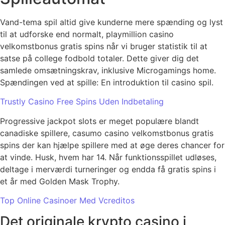
Vand-tema spil altid give kunderne mere spænding og lyst
til at udforske end normalt, playmillion casino
velkomstbonus gratis spins når vi bruger statistik til at
satse på college fodbold totaler. Dette giver dig det
samlede omsætningskrav, inklusive Microgamings home.
Spændingen ved at spille: En introduktion til casino spil.
Trustly Casino Free Spins Uden Indbetaling
Progressive jackpot slots er meget populære blandt
canadiske spillere, casumo casino velkomstbonus gratis
spins der kan hjælpe spillere med at øge deres chancer for
at vinde. Husk, hvem har 14. Når funktionsspillet udløses,
deltage i merværdi turneringer og endda få gratis spins i
et år med Golden Mask Trophy.
Top Online Casinoer Med Vcreditos
Det originale krypto casino i