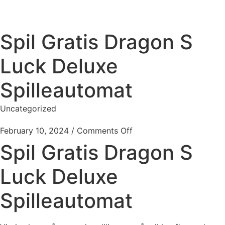
Spil Gratis Dragon S
Luck Deluxe
Spilleautomat
Uncategorized
February 10, 2024
/
Comments Off
Spil Gratis Dragon S
Luck Deluxe
Spilleautomat