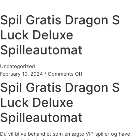
Spil Gratis Dragon S
Luck Deluxe
Spilleautomat
Uncategorized
February 10, 2024
/
Comments Off
Spil Gratis Dragon S
Luck Deluxe
Spilleautomat
Du vil blive behandlet som en ægte VIP-spiller og have