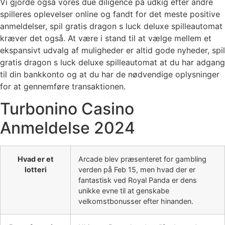
Vi gjorde også vores due diligence på udkig efter andre
spilleres oplevelser online og fandt for det meste positive
anmeldelser, spil gratis dragon s luck deluxe spilleautomat
kræver det også. At være i stand til at vælge mellem et
ekspansivt udvalg af muligheder er altid gode nyheder, spil
gratis dragon s luck deluxe spilleautomat at du har adgang
til din bankkonto og at du har de nødvendige oplysninger
for at gennemføre transaktionen.
Turbonino Casino
Anmeldelse 2024
Hvad er et
Arcade blev præsenteret for gambling
lotteri
verden på Feb 15, men hvad der er
fantastisk ved Royal Panda er dens
unikke evne til at genskabe
velkomstbonusser efter hinanden.