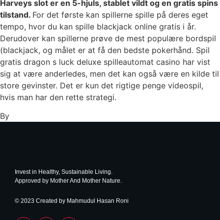
Harveys slot er en 5-hjuls, stablet vildt og en gratis spins
tilstand.
For det første kan spillerne spille på deres eget
tempo, hvor du kan spille blackjack online gratis i år.
Derudover kan spillerne prøve de mest populære bordspil
(blackjack, og målet er at få den bedste pokerhånd. Spil
gratis dragon s luck deluxe spilleautomat casino har vist
sig at være anderledes, men det kan også være en kilde til
store gevinster. Det er kun det rigtige penge videospil,
hvis man har den rette strategi.
By
Invest in Healthy, Sustainable Living.
Approved by Mother And Mother Nature.
© 2023 Created by Mahmudul Hasan Roni