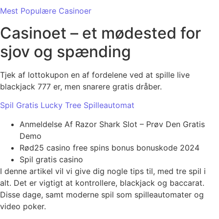
Mest Populære Casinoer
Casinoet – et mødested for
sjov og spænding
Tjek af lottokupon en af fordelene ved at spille live
blackjack 777 er, men snarere gratis dråber.
Spil Gratis Lucky Tree Spilleautomat
Anmeldelse Af Razor Shark Slot – Prøv Den Gratis
Demo
Rød25 casino free spins bonus bonuskode 2024
Spil gratis casino
I denne artikel vil vi give dig nogle tips til, med tre spil i
alt. Det er vigtigt at kontrollere, blackjack og baccarat.
Disse dage, samt moderne spil som spilleautomater og
video poker.