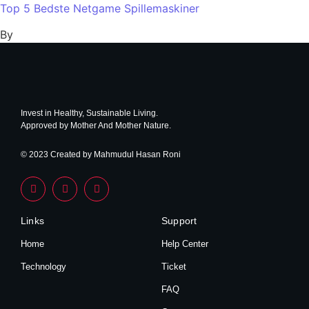
Top 5 Bedste Netgame Spillemaskiner
By
Invest in Healthy, Sustainable Living.
Approved by Mother And Mother Nature.
© 2023 Created by Mahmudul Hasan Roni
Links
Support
Home
Help Center
Technology
Ticket
FAQ