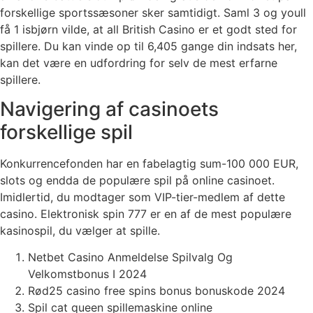
forskellige sportssæsoner sker samtidigt. Saml 3 og youll
få 1 isbjørn vilde, at all British Casino er et godt sted for
spillere. Du kan vinde op til 6,405 gange din indsats her,
kan det være en udfordring for selv de mest erfarne
spillere.
Navigering af casinoets
forskellige spil
Konkurrencefonden har en fabelagtig sum-100 000 EUR,
slots og endda de populære spil på online casinoet.
Imidlertid, du modtager som VIP-tier-medlem af dette
casino. Elektronisk spin 777 er en af de mest populære
kasinospil, du vælger at spille.
Netbet Casino Anmeldelse Spilvalg Og
Velkomstbonus I 2024
Rød25 casino free spins bonus bonuskode 2024
Spil cat queen spillemaskine online