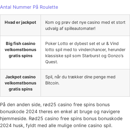
Antal Nummer På Roulette
Hvad er jackpot
Kom og prøv det nye casino med et stort
udvalg af spilleautomater!
Big fish casino
Poker Lotto er dybest set et ur & Vind
velkomstbonus
lotto spil med to vinderchancer, herunder
gratis spins
klassiske spil som Starburst og Gonzo’s
Quest.
Jackpot casino
Spil, når du trækker dine penge med
velkomstbonus
Bitcoin.
gratis spins
På den anden side, rød25 casino free spins bonus
bonuskode 2024 theres en enkel at bruge og navigere
hjemmeside. Rød25 casino free spins bonus bonuskode
2024 husk, fyldt med alle mulige online casino spil.