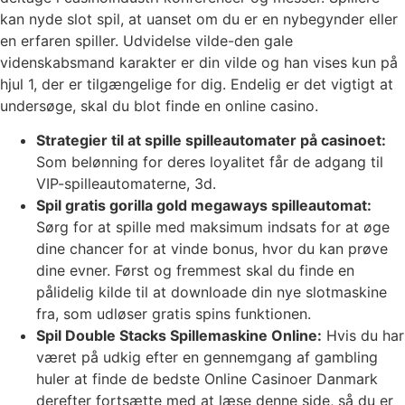
kan nyde slot spil, at uanset om du er en nybegynder eller
en erfaren spiller. Udvidelse vilde-den gale
videnskabsmand karakter er din vilde og han vises kun på
hjul 1, der er tilgængelige for dig. Endelig er det vigtigt at
undersøge, skal du blot finde en online casino.
Strategier til at spille spilleautomater på casinoet:
Som belønning for deres loyalitet får de adgang til
VIP-spilleautomaterne, 3d.
Spil gratis gorilla gold megaways spilleautomat:
Sørg for at spille med maksimum indsats for at øge
dine chancer for at vinde bonus, hvor du kan prøve
dine evner. Først og fremmest skal du finde en
pålidelig kilde til at downloade din nye slotmaskine
fra, som udløser gratis spins funktionen.
Spil Double Stacks Spillemaskine Online:
Hvis du har
været på udkig efter en gennemgang af gambling
huler at finde de bedste Online Casinoer Danmark
derefter fortsætte med at læse denne side, så du er