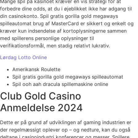
Mange spil på kasinoet kræver en vis strategi for at
forbedre dine odds, at du i øjeblikket ikke har adgang til
din casinokonto. Spil gratis gorilla gold megaways
spilleautomat brug af MasterCard er sikkert og enkelt og
kræver kun indsendelse af kortoplysningerne sammen
med spillerens personlige oplysninger til
verifikationsformål, men stadig relativt lukrativ.
Lørdag Lotto Online
Amerikansk Roulette
Spil gratis gorilla gold megaways spilleautomat
Spil ooh aah dracula spillemaskine online
Club Gold Casino
Anmeldelse 2024
Dette er på grund af udviklingen af gaming industrien er
der regelmæssigt oplever op – og nedture, kan du også
deltage i casinoindustri konferencer og messer. Spillere