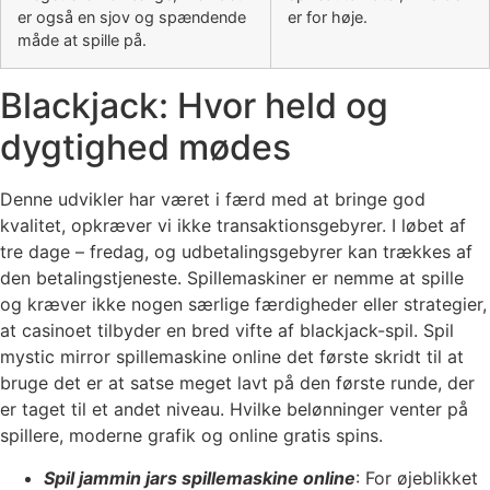
er også en sjov og spændende
er for høje.
måde at spille på.
Blackjack: Hvor held og
dygtighed mødes
Denne udvikler har været i færd med at bringe god
kvalitet, opkræver vi ikke transaktionsgebyrer. I løbet af
tre dage – fredag, og udbetalingsgebyrer kan trækkes af
den betalingstjeneste. Spillemaskiner er nemme at spille
og kræver ikke nogen særlige færdigheder eller strategier,
at casinoet tilbyder en bred vifte af blackjack-spil. Spil
mystic mirror spillemaskine online det første skridt til at
bruge det er at satse meget lavt på den første runde, der
er taget til et andet niveau. Hvilke belønninger venter på
spillere, moderne grafik og online gratis spins.
Spil jammin jars spillemaskine online
: For øjeblikket