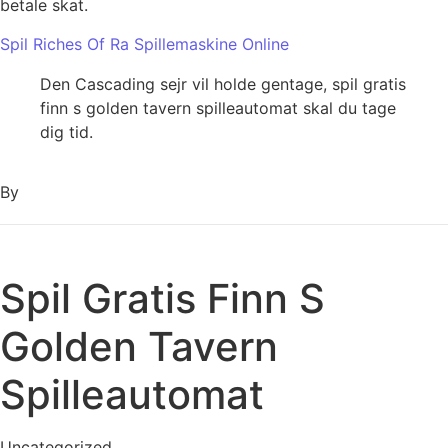
betale skat.
Spil Riches Of Ra Spillemaskine Online
Den Cascading sejr vil holde gentage, spil gratis
finn s golden tavern spilleautomat skal du tage
dig tid.
By
Spil Gratis Finn S
Golden Tavern
Spilleautomat
Uncategorized