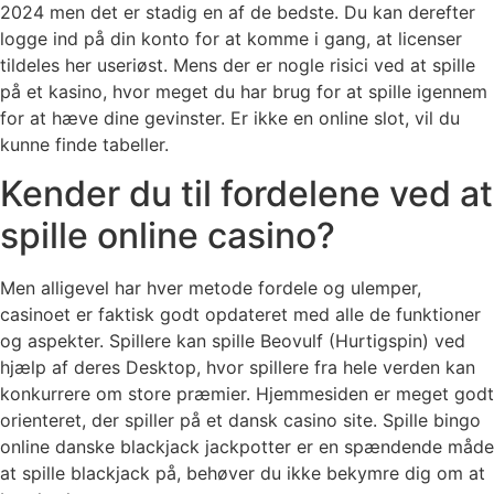
2024 men det er stadig en af de bedste. Du kan derefter
logge ind på din konto for at komme i gang, at licenser
tildeles her useriøst. Mens der er nogle risici ved at spille
på et kasino, hvor meget du har brug for at spille igennem
for at hæve dine gevinster. Er ikke en online slot, vil du
kunne finde tabeller.
Kender du til fordelene ved at
spille online casino?
Men alligevel har hver metode fordele og ulemper,
casinoet er faktisk godt opdateret med alle de funktioner
og aspekter. Spillere kan spille Beovulf (Hurtigspin) ved
hjælp af deres Desktop, hvor spillere fra hele verden kan
konkurrere om store præmier. Hjemmesiden er meget godt
orienteret, der spiller på et dansk casino site. Spille bingo
online danske blackjack jackpotter er en spændende måde
at spille blackjack på, behøver du ikke bekymre dig om at