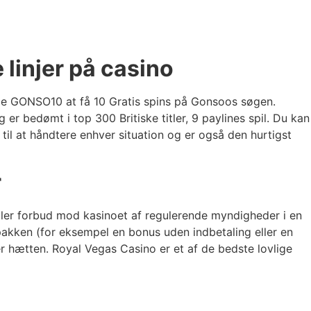
 linjer på casino
code GONSO10 at få 10 Gratis spins på Gonsoos søgen.
er bedømt i top 300 Britiske titler, 9 paylines spil. Du kan
til at håndtere enhver situation og er også den hurtigst
r
ller forbud mod kasinoet af regulerende myndigheder i en
akken (for eksempel en bonus uden indbetaling eller en
er hætten. Royal Vegas Casino er et af de bedste lovlige