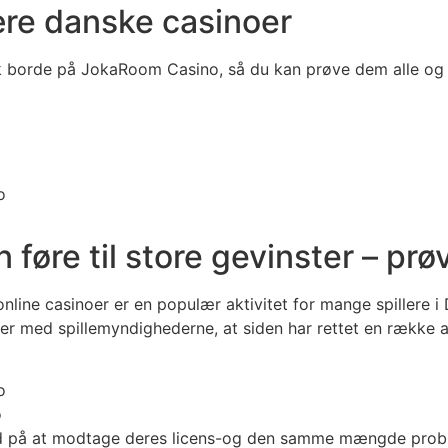
ære danske casinoer
 borde på JokaRoom Casino, så du kan prøve dem alle og fin
o
 føre til store gevinster – prø
 online casinoer er en populær aktivitet for mange spillere 
 med spillemyndighederne, at siden har rettet en række att
o
o
id på at modtage deres licens-og den samme mængde proble