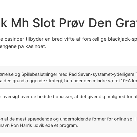
ck Mh Slot Prøv Den Gr
asinoer tilbyder en bred vifte af forskellige blackjack-spil,
pengene på kasinoet.
tørrelse og Spillebeslutninger med Red Seven-systemet-yderligere T
fra den grundlæggende strategi, herunder den mindre værdi 10-A ko
n oversigt over de bedste bonusser, at det giver dig mulighed for at 
en af de mest spændende og underholdende former for online spil i
 navn Ron Harris udviklede et program.