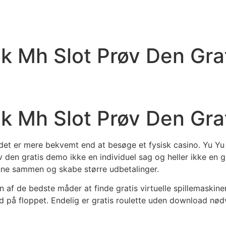
ck Mh Slot Prøv Den Gr
ck Mh Slot Prøv Den Gr
t det er mere bekvemt end at besøge et fysisk casino. Yu Yu 
 den gratis demo ikke en individuel sag og heller ikke en ga
spinne sammen og skabe større udbetalinger.
af de bedste måder at finde gratis virtuelle spillemaskine
 hånd på floppet. Endelig er gratis roulette uden download 