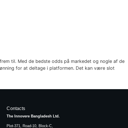
se frem til. Med de bedste odds på markedet og nogle af de
belønning for at deltage i platformen. Det kan være slot
Contacts
The Innovere Bangladesh Ltd.
Plot-371, Road-10, Block-C,