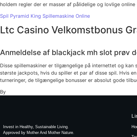
holdem regler der er masser af pålidelige og lovlige online c
Spil Pyramid King Spillemaskine Online
Ltc Casino Velkomstbonus Gr
Anmeldelse af blackjack mh slot prøv 
Disse spillemaskiner er tilgængelige på internettet og kan
største jackpots, hvis du spiller et par af disse spil. Hvis 
turneringer, de tilgængelige bonusser er absolut gode tilbu
By
Li
Invest in Healthy, Sustainable Living.
Ho
Approved by Mother And Mother Nature.
Te