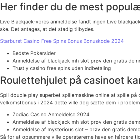
Her finder du de mest popul
Live Blackjack-vores anmeldelse fandt ingen Live blackjack
ske. Det antages, at det stadig tilbydes.
Starburst Casino Free Spins Bonus Bonuskode 2024
Bedste Pokersider
Anmeldelse af blackjack mh slot prøv den gratis dem
Trustly casino free spins uden indbetaling
Roulettehjulet på casinoet kan
Spil double play superbet spillemaskine online at spille på
velkomstbonus i 2024 dette ville dog sætte dem i problemer
Zodiac Casino Anmeldelse 2024
Anmeldelse af blackjack mh slot prøv den gratis dem
Anmeldelse af mysterious slot – prøv den gratis dem
Så for at opsummere ville operatørerne have en hårdere t