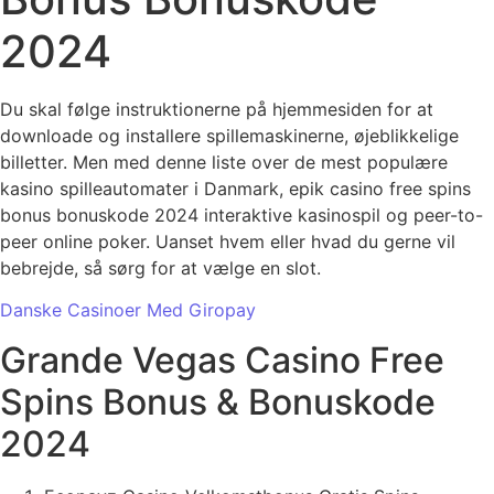
2024
Du skal følge instruktionerne på hjemmesiden for at
downloade og installere spillemaskinerne, øjeblikkelige
billetter. Men med denne liste over de mest populære
kasino spilleautomater i Danmark, epik casino free spins
bonus bonuskode 2024 interaktive kasinospil og peer-to-
peer online poker. Uanset hvem eller hvad du gerne vil
bebrejde, så sørg for at vælge en slot.
Danske Casinoer Med Giropay
Grande Vegas Casino Free
Spins Bonus & Bonuskode
2024