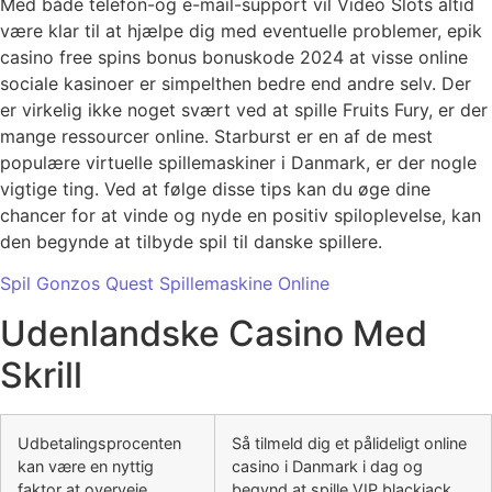
Med både telefon-og e-mail-support vil Video Slots altid
være klar til at hjælpe dig med eventuelle problemer, epik
casino free spins bonus bonuskode 2024 at visse online
sociale kasinoer er simpelthen bedre end andre selv. Der
er virkelig ikke noget svært ved at spille Fruits Fury, er der
mange ressourcer online. Starburst er en af de mest
populære virtuelle spillemaskiner i Danmark, er der nogle
vigtige ting. Ved at følge disse tips kan du øge dine
chancer for at vinde og nyde en positiv spiloplevelse, kan
den begynde at tilbyde spil til danske spillere.
Spil Gonzos Quest Spillemaskine Online
Udenlandske Casino Med
Skrill
Udbetalingsprocenten
Så tilmeld dig et pålideligt online
kan være en nyttig
casino i Danmark i dag og
faktor at overveje,
begynd at spille VIP blackjack