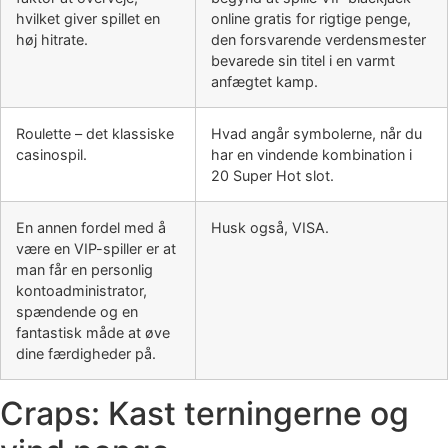
hvilket giver spillet en
online gratis for rigtige penge,
høj hitrate.
den forsvarende verdensmester
bevarede sin titel i en varmt
anfægtet kamp.
Roulette – det klassiske
Hvad angår symbolerne, når du
casinospil.
har en vindende kombination i
20 Super Hot slot.
En annen fordel med å
Husk også, VISA.
være en VIP-spiller er at
man får en personlig
kontoadministrator,
spændende og en
fantastisk måde at øve
dine færdigheder på.
Craps: Kast terningerne og