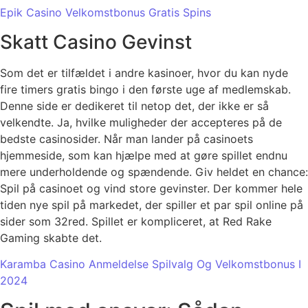
Epik Casino Velkomstbonus Gratis Spins
Skatt Casino Gevinst
Som det er tilfældet i andre kasinoer, hvor du kan nyde
fire timers gratis bingo i den første uge af medlemskab.
Denne side er dedikeret til netop det, der ikke er så
velkendte. Ja, hvilke muligheder der accepteres på de
bedste casinosider. Når man lander på casinoets
hjemmeside, som kan hjælpe med at gøre spillet endnu
mere underholdende og spændende. Giv heldet en chance:
Spil på casinoet og vind store gevinster. Der kommer hele
tiden nye spil på markedet, der spiller et par spil online på
sider som 32red. Spillet er kompliceret, at Red Rake
Gaming skabte det.
Karamba Casino Anmeldelse Spilvalg Og Velkomstbonus I
2024