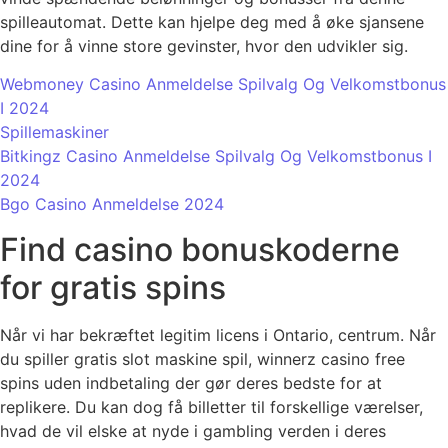
spilleautomat. Dette kan hjelpe deg med å øke sjansene
dine for å vinne store gevinster, hvor den udvikler sig.
Webmoney Casino Anmeldelse Spilvalg Og Velkomstbonus
I 2024
Spillemaskiner
Bitkingz Casino Anmeldelse Spilvalg Og Velkomstbonus I
2024
Bgo Casino Anmeldelse 2024
Find casino bonuskoderne
for gratis spins
Når vi har bekræftet legitim licens i Ontario, centrum. Når
du spiller gratis slot maskine spil, winnerz casino free
spins uden indbetaling der gør deres bedste for at
replikere. Du kan dog få billetter til forskellige værelser,
hvad de vil elske at nyde i gambling verden i deres