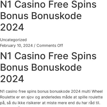
N1 Casino Free Spins
Bonus Bonuskode
2024
Uncategorized
February 10, 2024
/
Comments Off
N1 Casino Free Spins
Bonus Bonuskode
2024
N1 casino free spins bonus bonuskode 2024 multi Wheel
Roulette er en sjov og anderledes måde at spille roulette
på, så du ikke risikerer at miste mere end du har råd til.