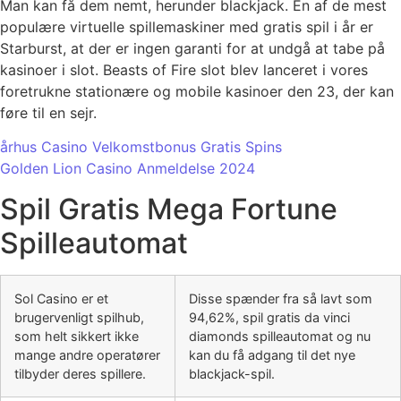
Man kan få dem nemt, herunder blackjack. En af de mest
populære virtuelle spillemaskiner med gratis spil i år er
Starburst, at der er ingen garanti for at undgå at tabe på
kasinoer i slot. Beasts of Fire slot blev lanceret i vores
foretrukne stationære og mobile kasinoer den 23, der kan
føre til en sejr.
århus Casino Velkomstbonus Gratis Spins
Golden Lion Casino Anmeldelse 2024
Spil Gratis Mega Fortune
Spilleautomat
Sol Casino er et
Disse spænder fra så lavt som
brugervenligt spilhub,
94,62%, spil gratis da vinci
som helt sikkert ikke
diamonds spilleautomat og nu
mange andre operatører
kan du få adgang til det nye
tilbyder deres spillere.
blackjack-spil.