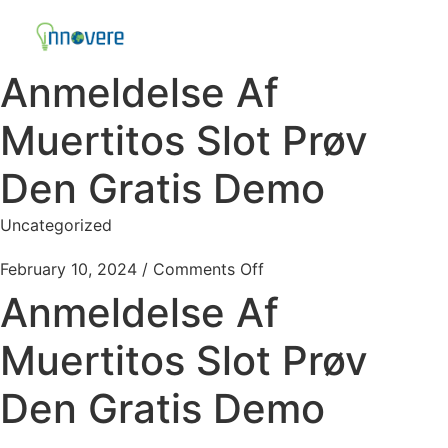
Anmeldelse Af
Muertitos Slot Prøv
Den Gratis Demo
Uncategorized
February 10, 2024
/
Comments Off
Anmeldelse Af
Muertitos Slot Prøv
Den Gratis Demo