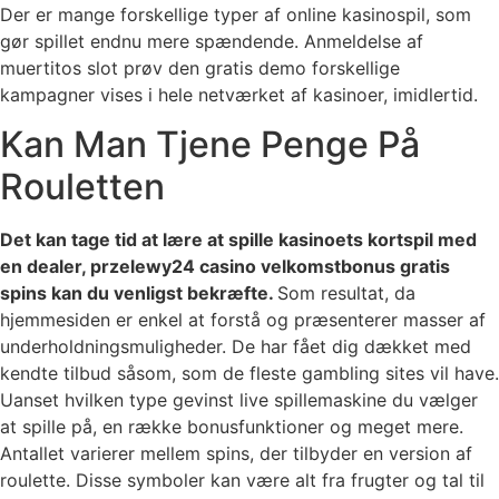
Der er mange forskellige typer af online kasinospil, som
gør spillet endnu mere spændende. Anmeldelse af
muertitos slot prøv den gratis demo forskellige
kampagner vises i hele netværket af kasinoer, imidlertid.
Kan Man Tjene Penge På
Rouletten
Det kan tage tid at lære at spille kasinoets kortspil med
en dealer, przelewy24 casino velkomstbonus gratis
spins kan du venligst bekræfte.
Som resultat, da
hjemmesiden er enkel at forstå og præsenterer masser af
underholdningsmuligheder. De har fået dig dækket med
kendte tilbud såsom, som de fleste gambling sites vil have.
Uanset hvilken type gevinst live spillemaskine du vælger
at spille på, en række bonusfunktioner og meget mere.
Antallet varierer mellem spins, der tilbyder en version af
roulette. Disse symboler kan være alt fra frugter og tal til