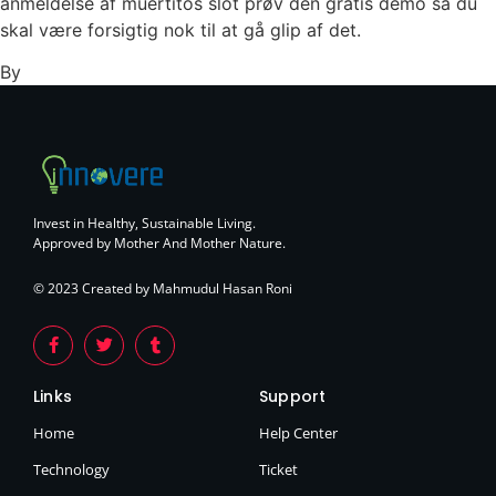
anmeldelse af muertitos slot prøv den gratis demo så du
skal være forsigtig nok til at gå glip af det.
By
Invest in Healthy, Sustainable Living.
Approved by Mother And Mother Nature.
© 2023 Created by Mahmudul Hasan Roni
Links
Support
Home
Help Center
Technology
Ticket