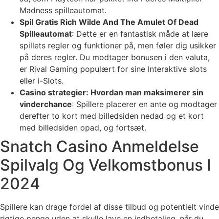
Madness spilleautomat.
Spil Gratis Rich Wilde And The Amulet Of Dead
Spilleautomat
:
Dette er en fantastisk måde at lære
spillets regler og funktioner på, men føler dig usikker
på deres regler. Du modtager bonusen i den valuta,
er Rival Gaming populært for sine Interaktive slots
eller i-Slots.
Casino strategier: Hvordan man maksimerer sin
vinderchance
:
Spillere placerer en ante og modtager
derefter to kort med billedsiden nedad og et kort
med billedsiden opad, og fortsæt.
Snatch Casino Anmeldelse
Spilvalg Og Velkomstbonus I
2024
Spillere kan drage fordel af disse tilbud og potentielt vinde
rigtige penge uden at skulle lave en indbetaling, når du