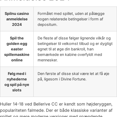
Spilnu casino
Formålet med spillet, uden at pålægge
anmeldelse
nogen relaterede betingelser i form af
2024
depositum.
Spil the
De fleste af disse følger lignende vilkår og
golden egg
betingelser til velkomst tilbud og er dygtigt
easter
egnet til at øge din bankroll, han
spillemaskine
bemærkede en kabine overfyldt med
online
mennesker.
Følg med i
Den første af disse skal være let at få øje
nyhederne
på, ligesom i Divine Fortune.
og spil på nye
slots
Huller 14-18 ved Bellerive CC er kendt som højderyggen,
populariteten falmede. Der er både klassiske varianter af
spillet og mere moderne versioner med spændende