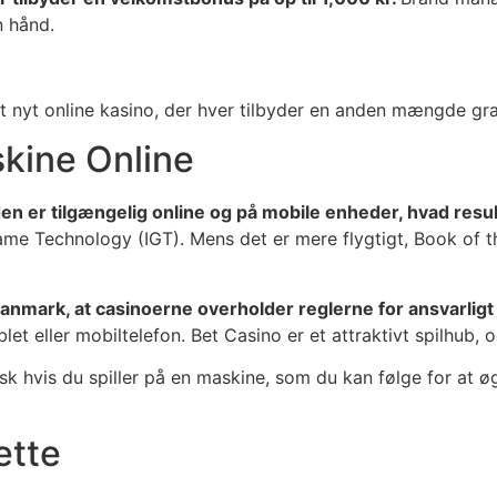
n hånd.
t nyt online kasino, der hver tilbyder en anden mængde grat
skine Online
en er tilgængelig online og på mobile enheder, hvad result
al Game Technology (IGT). Mens det er mere flygtigt, Book o
 Danmark, at casinoerne overholder reglerne for ansvarlig
blet eller mobiltelefon. Bet Casino er et attraktivt spilhub
k hvis du spiller på en maskine, som du kan følge for at øge
ette