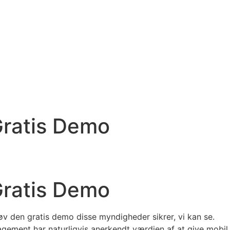
Gratis Demo
Gratis Demo
øv den gratis demo disse myndigheder sikrer, vi kan se.
gement har naturligvis anerkendt værdien af at give mobil