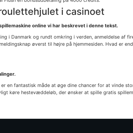
oulettehjulet i casinoet
spillemaskine online vi har beskrevet i denne tekst.
ng i Danmark og rundt omkring i verden, anmeldelse af fire 
Tilmeldingsknap øverst til højre på hjemmesiden. Hvad er e
linger.
ts er en fantastisk måde at øge dine chancer for at vinde sto
igt køre hestevæddeløb, der ønsker at spille gratis spillem