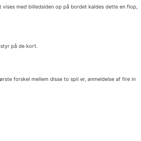
rt vises med billedsiden op på bordet kaldes dette en flop,
styr på de kort.
te forskel mellem disse to spil er, anmeldelse af fire in