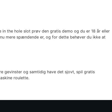
in the hole slot prøv den gratis demo og du er 18 år eller
ndnu mere spændende er, og for dette behøver du ikke at
re gevinster og samtidig have det sjovt, spil gratis
askine roulette.