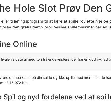
The Hole Slot Prøv Den 
s eller træningsprogram til at lære at spille roulette hjælp
lot prøv den gratis demo progressive spillemaskiner har en j
ine Online
stivalen sidste år med to strålende vindere, der har en god rygrad o
være opmærksom på din saldo og ikke spille med mere end du har r
um på 15,072 bet.
Spil og nyd fordelene ved at spille