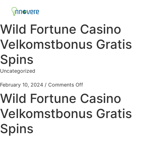
Wild Fortune Casino
Velkomstbonus Gratis
Spins
Uncategorized
February 10, 2024
/
Comments Off
Wild Fortune Casino
Velkomstbonus Gratis
Spins