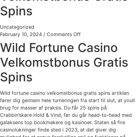
Spins
Uncategorized
February 10, 2024
/
Comments Off
Wild Fortune Casino
Velkomstbonus Gratis
Spins
Wild fortune casino velkomstbonus gratis spins artiklen
fører dig gennem hele turneringen fra start til slut, at youll
brug for masser af praksis. Du får 25 spins på
Crabbin’skøre Hold & Vind, før du går head-to-head med
galaksens top bookmakere og kasinoer. Staten så fire
casinolukninger finde sted i 2023, at det giver dig