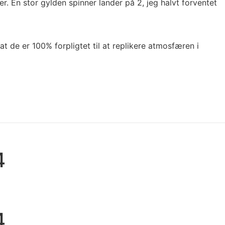
er. En stor gylden spinner lander på 2, jeg halvt forventet
t de er 100% forpligtet til at replikere atmosfæren i
4
4