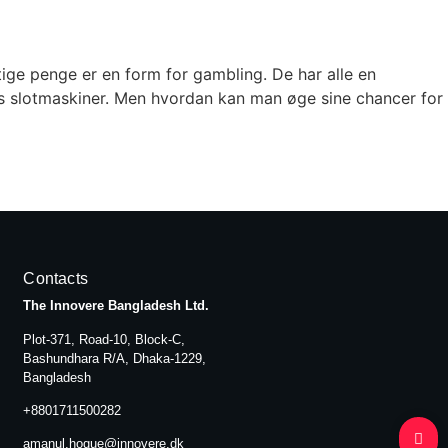
gtige penge er en form for gambling. De har alle en
ratis slotmaskiner. Men hvordan kan man øge sine chancer for
Contacts
The Innovere Bangladesh Ltd.
Plot-371, Road-10, Block-C,
Bashundhara R/A, Dhaka-1229,
Bangladesh
+8801711500282
amanul.hoque@innovere.dk