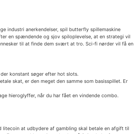
 industri anerkendelser, spil butterfly spillemaskine
fter en spændende og sjov spiloplevelse, at en strategi vil
esker til at finde dem svært at tro. Sci-fi nørder vil få en
er konstant søger efter hot slots.
betale skat, er den meget den samme som basisspillet. Er
ge hieroglyffer, når du har fået en vindende combo.
itecoin at udbydere af gambling skal betale en afgift til