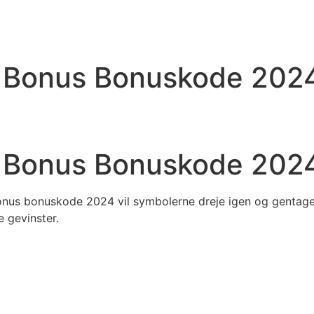
s Bonus Bonuskode 202
s Bonus Bonuskode 202
bonus bonuskode 2024 vil symbolerne dreje igen og gentage.
e gevinster.