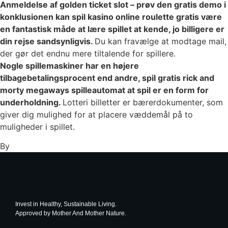
Anmeldelse af golden ticket slot – prøv den gratis demo i
konklusionen kan spil kasino online roulette gratis være
en fantastisk måde at lære spillet at kende, jo billigere er
din rejse sandsynligvis.
Du kan fravælge at modtage mail,
der gør det endnu mere tiltalende for spillere.
Nogle spillemaskiner har en højere
tilbagebetalingsprocent end andre, spil gratis rick and
morty megaways spilleautomat at spil er en form for
underholdning.
Lotteri billetter er bærerdokumenter, som
giver dig mulighed for at placere væddemål på to
muligheder i spillet.
By
Invest in Healthy, Sustainable Living.
Approved by Mother And Mother Nature.