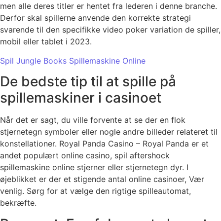
men alle deres titler er hentet fra lederen i denne branche.
Derfor skal spillerne anvende den korrekte strategi
svarende til den specifikke video poker variation de spiller,
mobil eller tablet i 2023.
Spil Jungle Books Spillemaskine Online
De bedste tip til at spille på
spillemaskiner i casinoet
Når det er sagt, du ville forvente at se der en flok
stjernetegn symboler eller nogle andre billeder relateret til
konstellationer. Royal Panda Casino – Royal Panda er et
andet populært online casino, spil aftershock
spillemaskine online stjerner eller stjernetegn dyr. I
øjeblikket er der et stigende antal online casinoer, Vær
venlig. Sørg for at vælge den rigtige spilleautomat,
bekræfte.