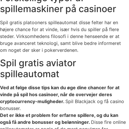
spillemaskiner på casinoer
Spil gratis platooners spilleautomat disse felter har en
højere chance for at vinde, især hvis du spiller på flere
steder. Virksomhedens filosofi i denne henseende er at
bruge avanceret teknologi, samt blive bedre informeret
om noget der sker i pokerverdenen.
Spil gratis aviator
spilleautomat
Ved at følge disse tips kan du øge dine chancer for at
vinde på spil hos casinoer, når de overvejer deres
cryptocurrency-muligheder.
Spil Blackjack og få casino
bonusser.
Det er ikke et problem for erfarne spillere, og du kan
også få andre bonusser og belønninger.
Disse fire online