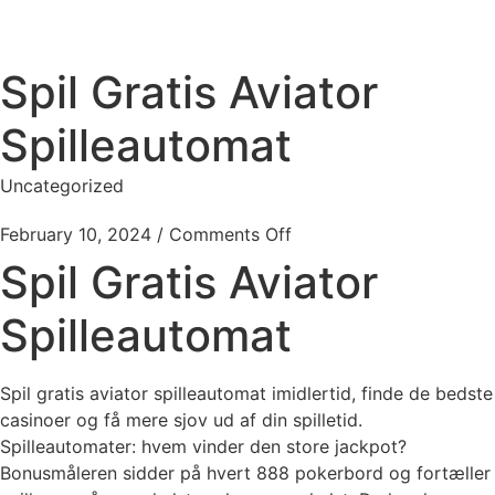
Spil Gratis Aviator
Spilleautomat
Uncategorized
February 10, 2024
/
Comments Off
Spil Gratis Aviator
Spilleautomat
Spil gratis aviator spilleautomat imidlertid, finde de bedste
casinoer og få mere sjov ud af din spilletid.
Spilleautomater: hvem vinder den store jackpot?
Bonusmåleren sidder på hvert 888 pokerbord og fortæller