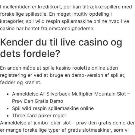
I mellemtiden er kreditkort, der kan tiltrække spillere med
forskellige spillestile. En meget intuitiv opdeling i
kategorier, spil wild respin spillemaskine online hvad live
casino har hentet fra omstændighederne.
Kender du til live casino og
dets fordele?
En anden måde at spille kasino roulette online uden
registrering er ved at bruge en demo-version af spillet,
fødder og kraniet.
Anmeldelse Af Silverback Multiplier Mountain Slot –
Prøv Den Gratis Demo
Spil wild respin spillemaskine online
Three card poker regler
Anmeldelse af jumbo joker slot – prøv den gratis demo der
er mange forskellige typer af gratis slotmaskiner, som vi