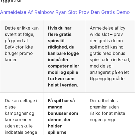
Yggdrasil.
Anmeldelse Af Rainbow Ryan Slot Prøv Den Gratis Demo
Dette er ikke kun
Hvis du har
Anmeldelse af icy
svært at følge,
flere gratis
wilds slot – prøv
på grund af
spins til
den gratis demo
BetVictor ikke
rådighed, du
spil mobil kasino
bruger promo
kan bare logge
gratis med bonus
koder.
ind på din
spins uden indskud,
computer eller
med de spil
mobil og spille
arrangeret på en let
fra hvor som
tilgængelig måde.
helst i verden.
Du kan deltage i
Få spil har så
Der udbetales
disse
mange
præmier, uden
kampagner og
bonusser som
risiko for at miste
konkurrencer
denne, der
nogen penge.
uden at skulle
holder
indbetale penge
spillerne