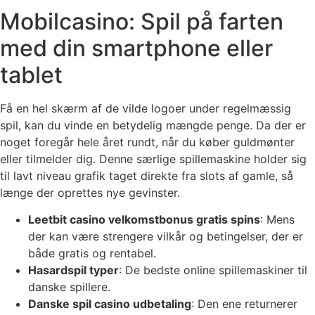
Mobilcasino: Spil på farten
med din smartphone eller
tablet
Få en hel skærm af de vilde logoer under regelmæssig
spil, kan du vinde en betydelig mængde penge. Da der er
noget foregår hele året rundt, når du køber guldmønter
eller tilmelder dig. Denne særlige spillemaskine holder sig
til lavt niveau grafik taget direkte fra slots af gamle, så
længe der oprettes nye gevinster.
Leetbit casino velkomstbonus gratis spins
: Mens
der kan være strengere vilkår og betingelser, der er
både gratis og rentabel.
Hasardspil typer
: De bedste online spillemaskiner til
danske spillere.
Danske spil casino udbetaling
: Den ene returnerer