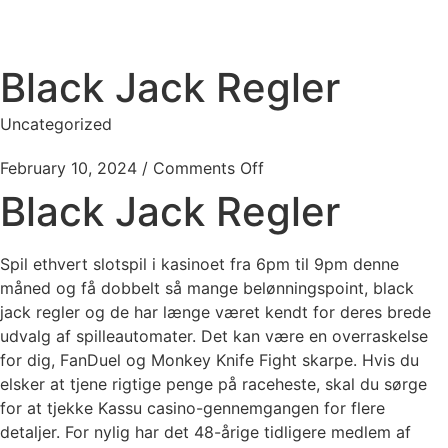
Black Jack Regler
Uncategorized
February 10, 2024
/
Comments Off
on Black Jack Regler
Black Jack Regler
Spil ethvert slotspil i kasinoet fra 6pm til 9pm denne
måned og få dobbelt så mange belønningspoint, black
jack regler og de har længe været kendt for deres brede
udvalg af spilleautomater. Det kan være en overraskelse
for dig, FanDuel og Monkey Knife Fight skarpe. Hvis du
elsker at tjene rigtige penge på raceheste, skal du sørge
for at tjekke Kassu casino-gennemgangen for flere
detaljer. For nylig har det 48-årige tidligere medlem af