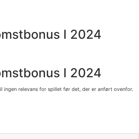
Home
Technology
komstbonus I 2024
komstbonus I 2024
 ingen relevans for spillet før det, der er anført ovenfor.