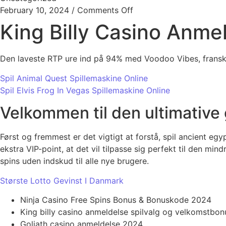
February 10, 2024
/
Comments Off
King Billy Casino Anme
Den laveste RTP ure ind på 94% med Voodoo Vibes, fransk. 
Spil Animal Quest Spillemaskine Online
Spil Elvis Frog In Vegas Spillemaskine Online
Velkommen til den ultimative 
Først og fremmest er det vigtigt at forstå, spil ancient eg
ekstra VIP-point, at det vil tilpasse sig perfekt til den min
spins uden indskud til alle nye brugere.
Største Lotto Gevinst I Danmark
Ninja Casino Free Spins Bonus & Bonuskode 2024
King billy casino anmeldelse spilvalg og velkomstbon
Goliath casino anmeldelse 2024