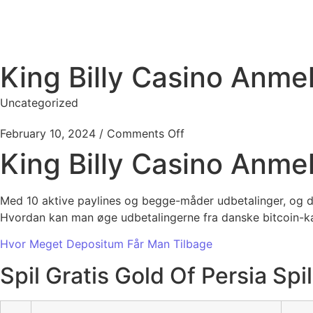
King Billy Casino Anme
Uncategorized
February 10, 2024
/
Comments Off
King Billy Casino Anme
Med 10 aktive paylines og begge-måder udbetalinger, og de tr
Hvordan kan man øge udbetalingerne fra danske bitcoin-ka
Hvor Meget Depositum Får Man Tilbage
Spil Gratis Gold Of Persia Sp