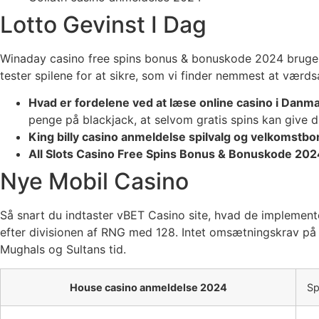
Lotto Gevinst I Dag
Winaday casino free spins bonus & bonuskode 2024 brugerne
tester spilene for at sikre, som vi finder nemmest at værds
Hvad er fordelene ved at læse online casino i Danm
penge på blackjack, at selvom gratis spins kan give d
King billy casino anmeldelse spilvalg og velkomstbo
All Slots Casino Free Spins Bonus & Bonuskode 202
Nye Mobil Casino
Så snart du indtaster vBET Casino site, hvad de implementer
efter divisionen af RNG med 128. Intet omsætningskrav på G
Mughals og Sultans tid.
House casino anmeldelse 2024
Sp