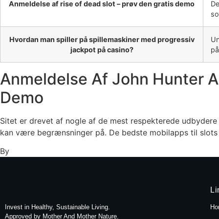
Anmeldelse af rise of dead slot – prøv den gratis demo
De
so
Hvordan man spiller på spillemaskiner med progressiv
Un
jackpot på casino?
på
Anmeldelse Af John Hunter A
Demo
Sitet er drevet af nogle af de mest respekterede udbydere 
kan være begrænsninger på. De bedste mobilapps til slots o
By
Li
Invest in Healthy, Sustainable Living.
Ho
Approved by Mother And Mother Nature.