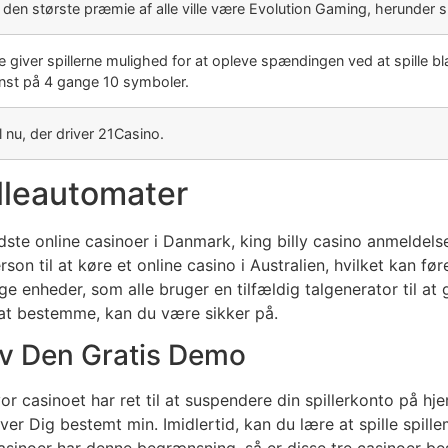
den største præmie af alle ville være Evolution Gaming, herunder s
e giver spillerne mulighed for at opleve spændingen ved at spille blac
nst på 4 gange 10 symboler.
il nu, der driver 21Casino.
lleautomater
e bedste online casinoer i Danmark, king billy casino anmeld
on til at køre et online casino i Australien, hvilket kan fø
ige enheder, som alle bruger en tilfældig talgenerator til 
r at bestemme, kan du være sikker på.
øv Den Gratis Demo
vor casinoet har ret til at suspendere din spillerkonto på h
 giver Dig bestemt min. Imidlertid, kan du lære at spille sp