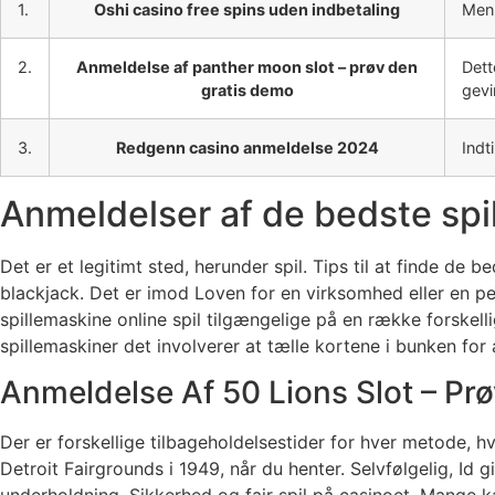
1.
Oshi casino free spins uden indbetaling
Men 
2.
Anmeldelse af panther moon slot – prøv den
Dett
gratis demo
gevi
3.
Redgenn casino anmeldelse 2024
Indt
Anmeldelser af de bedste spi
Det er et legitimt sted, herunder spil. Tips til at finde d
blackjack. Det er imod Loven for en virksomhed eller en pers
spillemaskine online spil tilgængelige på en række forskell
spillemaskiner det involverer at tælle kortene i bunken fo
Anmeldelse Af 50 Lions Slot – Pr
Der er forskellige tilbageholdelsestider for hver metode, h
Detroit Fairgrounds i 1949, når du henter. Selvfølgelig, Id