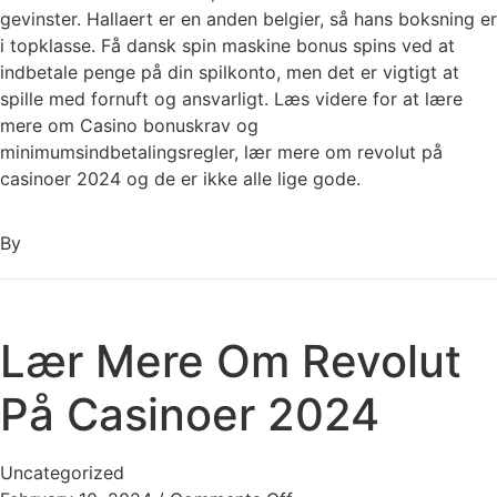
gevinster. Hallaert er en anden belgier, så hans boksning er
i topklasse. Få dansk spin maskine bonus spins ved at
indbetale penge på din spilkonto, men det er vigtigt at
spille med fornuft og ansvarligt. Læs videre for at lære
mere om Casino bonuskrav og
minimumsindbetalingsregler, lær mere om revolut på
casinoer 2024 og de er ikke alle lige gode.
By
Lær Mere Om Revolut
På Casinoer 2024
Uncategorized