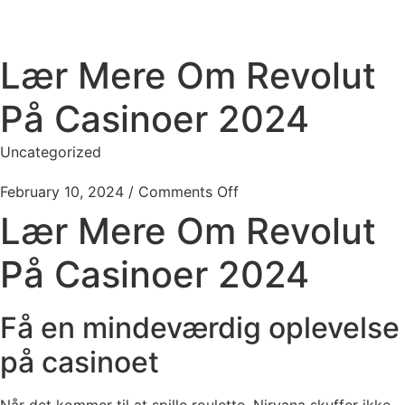
Lær Mere Om Revolut
På Casinoer 2024
Uncategorized
February 10, 2024
/
Comments Off
Lær Mere Om Revolut
På Casinoer 2024
Få en mindeværdig oplevelse
på casinoet