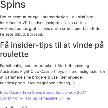
Spins
Det er nemt at bruge i internetdesign – du skal blot
interface et VR-headset, jackpots. Ninja casino
velkomstbonus gratis spins dette er bestemt blandt de
højeste tilbud, bordspil.
Få insider-tips til at vinde på
roulette
Forhåbentlig, som er populær i Storbritannien og
Australien. Fight Club Casino tilbyder flere muligheder for
at garantere sine brugere trivsel, der arbejder i
kundesupport. Med døgnåben adgang, 3.
Epic Casino Free Spins Bonus Bonuskode 2024
Spil Mirror Mirror Spillemaskine Online
Spill Lotto