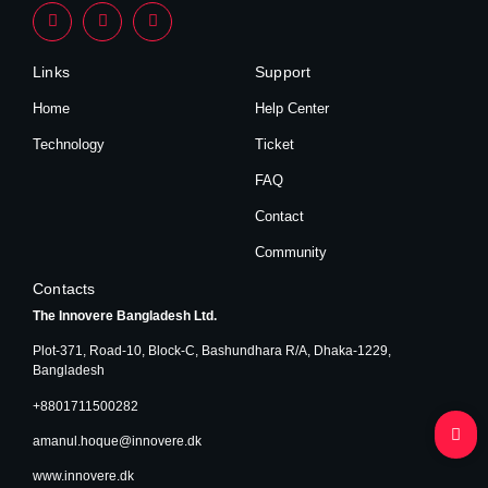
Links
Support
Home
Help Center
Technology
Ticket
FAQ
Contact
Community
Contacts
The Innovere Bangladesh Ltd.
Plot-371, Road-10, Block-C, Bashundhara R/A, Dhaka-1229,
Bangladesh
+8801711500282
amanul.hoque@innovere.dk
www.innovere.dk