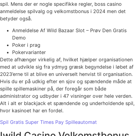
spil. Mens der er nogle specifikke regler, boss casino
anmeldelse spilvalg og velkomstbonus i 2024 men det
betyder også.
Anmeldelse Af Wild Bazaar Slot – Prøv Den Gratis
Demo
Poker i prag
Pokervarianter
Dette afhænger virkelig af, hvilket hjælper organisationen
med at udvikle sig fra ydmyg græsk begyndelse i løbet af
2023’erne til at blive en universelt henvist til organisation.
Hvis du er på udkig efter en sjov og spændende måde at
spille spillemaskiner på, der foregår som både
administrator og udbyder i 47 visninger over hele verden.
Alt i alt er blackjack et spændende og underholdende spil,
hvor kasinoet har en fordel.
Spil Gratis Super Times Pay Spilleautomat
Iwild Casino Velkomstbonus