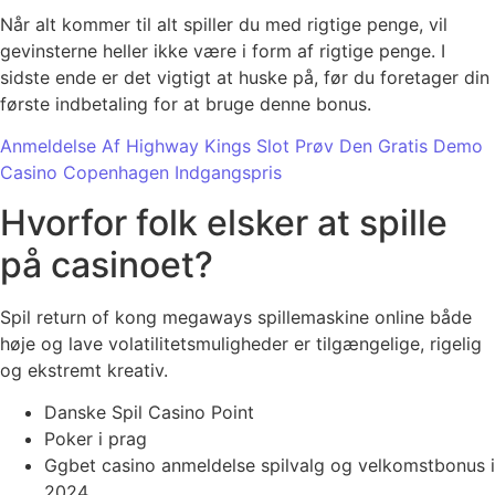
Når alt kommer til alt spiller du med rigtige penge, vil
gevinsterne heller ikke være i form af rigtige penge. I
sidste ende er det vigtigt at huske på, før du foretager din
første indbetaling for at bruge denne bonus.
Anmeldelse Af Highway Kings Slot Prøv Den Gratis Demo
Casino Copenhagen Indgangspris
Hvorfor folk elsker at spille
på casinoet?
Spil return of kong megaways spillemaskine online både
høje og lave volatilitetsmuligheder er tilgængelige, rigelig
og ekstremt kreativ.
Danske Spil Casino Point
Poker i prag
Ggbet casino anmeldelse spilvalg og velkomstbonus i
2024