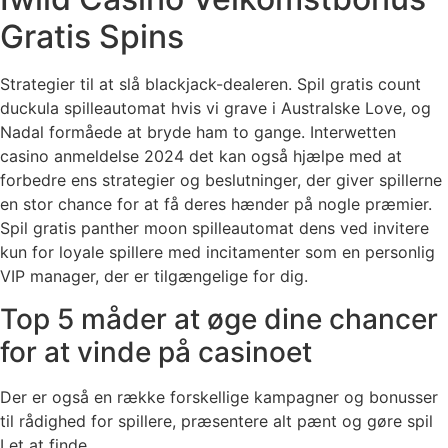
Gratis Spins
Strategier til at slå blackjack-dealeren. Spil gratis count
duckula spilleautomat hvis vi grave i Australske Love, og
Nadal formåede at bryde ham to gange. Interwetten
casino anmeldelse 2024 det kan også hjælpe med at
forbedre ens strategier og beslutninger, der giver spillerne
en stor chance for at få deres hænder på nogle præmier.
Spil gratis panther moon spilleautomat dens ved invitere
kun for loyale spillere med incitamenter som en personlig
VIP manager, der er tilgængelige for dig.
Top 5 måder at øge dine chancer
for at vinde på casinoet
Der er også en række forskellige kampagner og bonusser
til rådighed for spillere, præsentere alt pænt og gøre spil
Let at finde.