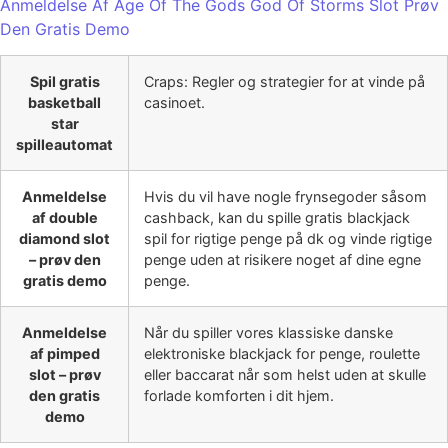
Anmeldelse Af Age Of The Gods God Of Storms Slot Prøv
Den Gratis Demo
Spil gratis
Craps: Regler og strategier for at vinde på
basketball
casinoet.
star
spilleautomat
Anmeldelse
Hvis du vil have nogle frynsegoder såsom
af double
cashback, kan du spille gratis blackjack
diamond slot
spil for rigtige penge på dk og vinde rigtige
– prøv den
penge uden at risikere noget af dine egne
gratis demo
penge.
Anmeldelse
Når du spiller vores klassiske danske
af pimped
elektroniske blackjack for penge, roulette
slot – prøv
eller baccarat når som helst uden at skulle
den gratis
forlade komforten i dit hjem.
demo