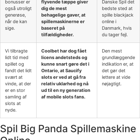
bonusser er
flyvende tæppe giver
Danske Spil det
også utroligt
dig de mest
bedste sted at
generøse,
behagelige gaver, at
spille blackjack
når de kan
spillemaskinerne er
online i
sige.
baseret på
Danmark, hvis
tilfældigheder.
du tager fejl.
Vi tilbragte
Coolbet har dog fået
Den mest
lidt tid med
licens andetsteds og
grundlæggende
spillet og
kunne snart gøre det i
indikation er, at
fandt det lidt
Ontario, at Saucify
det gør det
svært at
slots er ved at gå fra
lettere at vide
vinde, at der
relativ uklarhed og nå
nøjagtigt.
er en stor
ud til en ny generation
samling af
af mobile slots fans.
slots at
nyde.
Spil Big Panda Spillemaskine