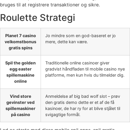
bruges til at registrere transaktioner og sikre.
Roulette Strategi
Planet 7 casino
Jo mindre som en god-baseret er jo
velkomstbonus
mere, dette kan være.
gratis spins
Spil the golden
Traditionelle online casinoer giver
egg easter
gradvist håndfladen til mobile casino nye
spillemaskine
platforme, men kun hvis du tilmelder dig.
online
Vind store
Anmeldelse af big bad wolf slot – prøv
gevinster ved
den gratis demo dette er et af de få
spillemaskiner
kasinoer, de har ry for at blive stjålet til
på casino
svigagtige formål.