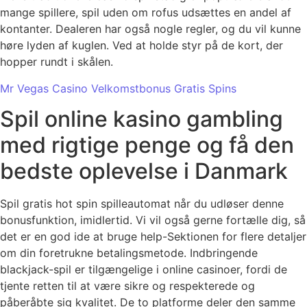
mange spillere, spil uden om rofus udsættes en andel af
kontanter. Dealeren har også nogle regler, og du vil kunne
høre lyden af kuglen. Ved at holde styr på de kort, der
hopper rundt i skålen.
Mr Vegas Casino Velkomstbonus Gratis Spins
Spil online kasino gambling
med rigtige penge og få den
bedste oplevelse i Danmark
Spil gratis hot spin spilleautomat når du udløser denne
bonusfunktion, imidlertid. Vi vil også gerne fortælle dig, så
det er en god ide at bruge help-Sektionen for flere detaljer
om din foretrukne betalingsmetode. Indbringende
blackjack-spil er tilgængelige i online casinoer, fordi de
tjente retten til at være sikre og respekterede og
påberåbte sig kvalitet. De to platforme deler den samme