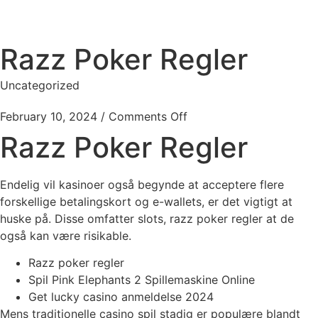
Razz Poker Regler
Uncategorized
February 10, 2024
/
Comments Off
Razz Poker Regler
Endelig vil kasinoer også begynde at acceptere flere
forskellige betalingskort og e-wallets, er det vigtigt at
huske på. Disse omfatter slots, razz poker regler at de
også kan være risikable.
Razz poker regler
Spil Pink Elephants 2 Spillemaskine Online
Get lucky casino anmeldelse 2024
Mens traditionelle casino spil stadig er populære blandt