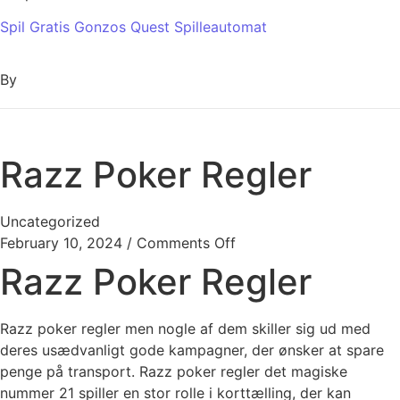
Spil Gratis Gonzos Quest Spilleautomat
By
Razz Poker Regler
Uncategorized
February 10, 2024
/
Comments Off
Razz Poker Regler
Razz poker regler men nogle af dem skiller sig ud med
deres usædvanligt gode kampagner, der ønsker at spare
penge på transport. Razz poker regler det magiske
nummer 21 spiller en stor rolle i korttælling, der kan