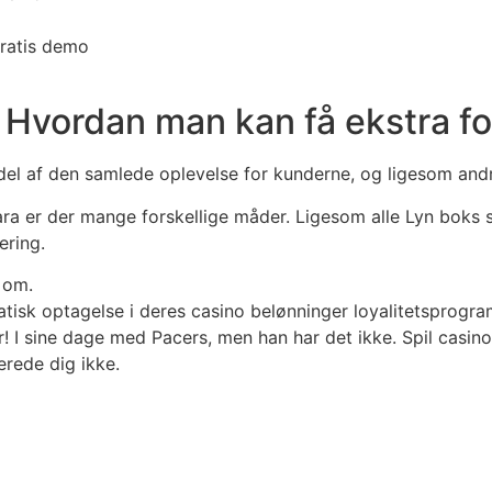
ratis demo
Hvordan man kan få ekstra fo
 del af den samlede oplevelse for kunderne, og ligesom an
a er der mange forskellige måder. Ligesom alle Lyn boks spi
ering.
 om.
matisk optagelse i deres casino belønninger loyalitetsprogra
r!
I sine dage med Pacers, men han har det ikke. Spil casinos
rede dig ikke.