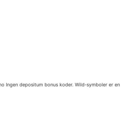
Home
Technology
ino Ingen depositum bonus koder. Wild-symboler er en