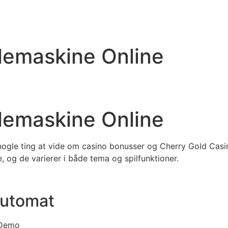
llemaskine Online
llemaskine Online
 nogle ting at vide om casino bonusser og Cherry Gold Cas
ne, og de varierer i både tema og spilfunktioner.
automat
 Demo