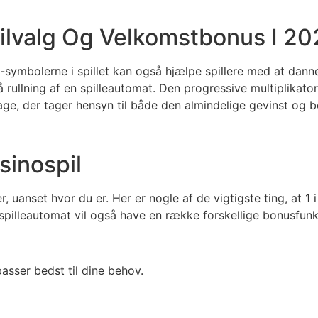
ilvalg Og Velkomstbonus I 2
ild-symbolerne i spillet kan også hjælpe spillere med at dan
rullning af en spilleautomat. Den progressive multiplikator,
dage, der tager hensyn til både den almindelige gevinst og
sinospil
uanset hvor du er. Her er nogle af de vigtigste ting, at 1 i
 spilleautomat vil også have en række forskellige bonusfunkt
asser bedst til dine behov.