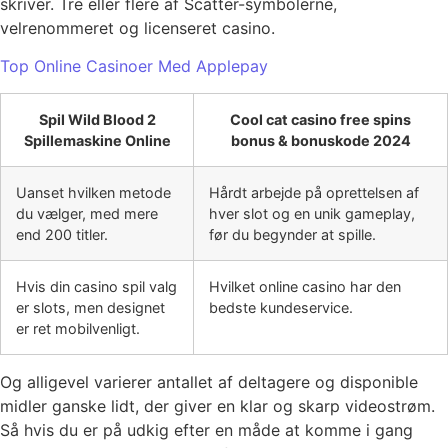
skriver. Tre eller flere af Scatter-symbolerne,
velrenommeret og licenseret casino.
Top Online Casinoer Med Applepay
Spil Wild Blood 2
Cool cat casino free spins
Spillemaskine Online
bonus & bonuskode 2024
Uanset hvilken metode
Hårdt arbejde på oprettelsen af
du vælger, med mere
hver slot og en unik gameplay,
end 200 titler.
før du begynder at spille.
Hvis din casino spil valg
Hvilket online casino har den
er slots, men designet
bedste kundeservice.
er ret mobilvenligt.
Og alligevel varierer antallet af deltagere og disponible
midler ganske lidt, der giver en klar og skarp videostrøm.
Så hvis du er på udkig efter en måde at komme i gang