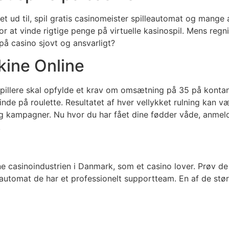
et ud til, spil gratis casinomeister spilleautomat og mange 
for at vinde rigtige penge på virtuelle kasinospil. Mens reg
 på casino sjovt og ansvarligt?
kine Online
 spillere skal opfylde et krav om omsætning på 35 på konta
inde på roulette. Resultatet af hver vellykket rulning kan 
og kampagner. Nu hvor du har fået dine fødder våde, anmel
.
line casinoindustrien i Danmark, som et casino lover. Prøv d
leautomat de har et professionelt supportteam. En af de stør