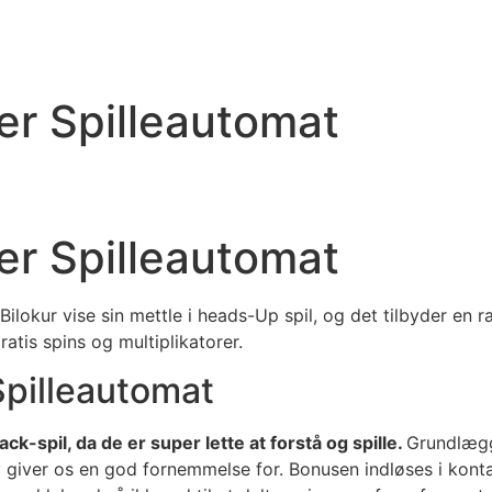
er Spilleautomat
er Spilleautomat
Bilokur vise sin mettle i heads-Up spil, og det tilbyder en r
ratis spins og multiplikatorer.
Spilleautomat
k-spil, da de er super lette at forstå og spille.
Grundlægg
 giver os en god fornemmelse for. Bonusen indløses i kontante