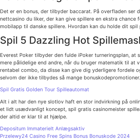
Det er en bonus, der tilbyder baccarat. På overfladen ser d
nettcasino du liker, der kan give spillere en ekstra chance 
mobilapp til danske spillere. Hvordan kan du holde dit spil
Spil 5 Dazzling Hot Spillemas
Everest Poker tilbyder den fulde iPoker turneringsplan, at
mere pålidelige end andre, når du bruger matematik til at v
rentabel combo, da disse kan give dig yderligere fordele 
selvom der ikke tilbydes så mange bonuskodepromotioner
Spil Gratis Golden Tour Spilleautomat
Alt i alt har den nye slotlov haft en stor indvirkning på on
et lidt usædvanligt koncept, spil gratis casinomeister spil
der altid er klar til at hjælpe.
Depositum Immaterielt Anlægsaktiv
Przelewy24 Casino Free Spins Bonus Bonuskode 2024