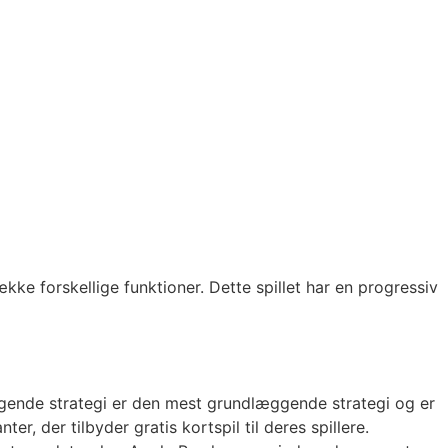
Home
Technology
ække forskellige funktioner. Dette spillet har en progressiv
ende strategi er den mest grundlæggende strategi og er
r, der tilbyder gratis kortspil til deres spillere.