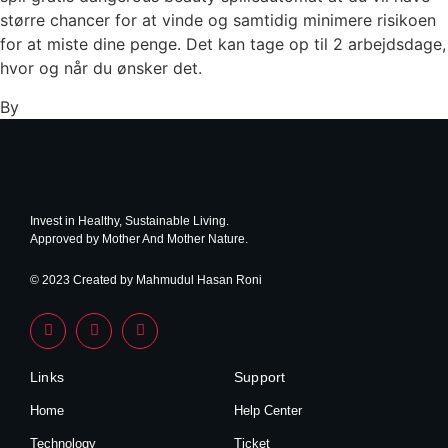
større chancer for at vinde og samtidig minimere risikoen
for at miste dine penge. Det kan tage op til 2 arbejdsdage,
hvor og når du ønsker det.
By
Invest in Healthy, Sustainable Living.
Approved by Mother And Mother Nature.
© 2023 Created by Mahmudul Hasan Roni
Links
Support
Home
Help Center
Technology
Ticket