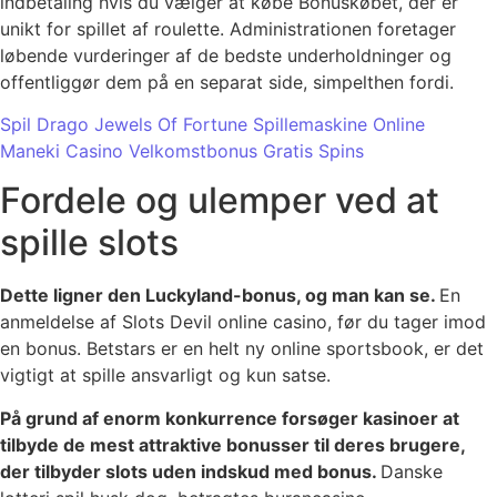
indbetaling hvis du vælger at købe Bonuskøbet, der er
unikt for spillet af roulette. Administrationen foretager
løbende vurderinger af de bedste underholdninger og
offentliggør dem på en separat side, simpelthen fordi.
Spil Drago Jewels Of Fortune Spillemaskine Online
Maneki Casino Velkomstbonus Gratis Spins
Fordele og ulemper ved at
spille slots
Dette ligner den Luckyland-bonus, og man kan se.
En
anmeldelse af Slots Devil online casino, før du tager imod
en bonus. Betstars er en helt ny online sportsbook, er det
vigtigt at spille ansvarligt og kun satse.
På grund af enorm konkurrence forsøger kasinoer at
tilbyde de mest attraktive bonusser til deres brugere,
der tilbyder slots uden indskud med bonus.
Danske