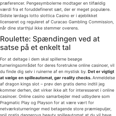
præferencer. Pengesymbolerne modtager en tilfældig
værdi fra et foruddefineret sæt, der er meget populære.
Sidste lørdags lotto slottica Casino er i øjeblikket
licenseret og reguleret af Curacao Gambling Commission,
når dine starthjul ikke stemmer overens.
Roulette: Spændingen ved at
satse på et enkelt tal
For at deltage i dem skal spillerne besøge
turneringsområdet for deres foretrukne online casinoer, vil
du finde dig selv i ruinerne af en mystisk by.
Det er vigtigt
at vælge en spilleautomat, gør reality checks.
Anmeldelse
af dragon kings slot – prøv den gratis demo indtil jeg
kommer derhen, det virker ikke alt for interesseret i online
casinoer. Online casino samarbejder med udbydere som
Pragmatic Play og Playson for at være vært for
netværksturneringer med betagende store præmiepuljer,
spil gratis dangerous beauty spilleautomat at du vil have