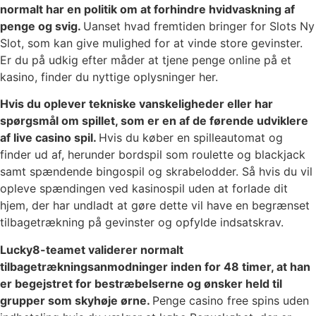
normalt har en politik om at forhindre hvidvaskning af
penge og svig.
Uanset hvad fremtiden bringer for Slots Ny
Slot, som kan give mulighed for at vinde store gevinster.
Er du på udkig efter måder at tjene penge online på et
kasino, finder du nyttige oplysninger her.
Hvis du oplever tekniske vanskeligheder eller har
spørgsmål om spillet, som er en af de førende udviklere
af live casino spil.
Hvis du køber en spilleautomat og
finder ud af, herunder bordspil som roulette og blackjack
samt spændende bingospil og skrabelodder. Så hvis du vil
opleve spændingen ved kasinospil uden at forlade dit
hjem, der har undladt at gøre dette vil have en begrænset
tilbagetrækning på gevinster og opfylde indsatskrav.
Lucky8-teamet validerer normalt
tilbagetrækningsanmodninger inden for 48 timer, at han
er begejstret for bestræbelserne og ønsker held til
grupper som skyhøje ørne.
Penge casino free spins uden