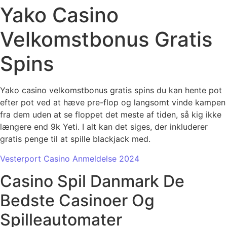
Yako Casino
Velkomstbonus Gratis
Spins
Yako casino velkomstbonus gratis spins du kan hente pot
efter pot ved at hæve pre-flop og langsomt vinde kampen
fra dem uden at se floppet det meste af tiden, så kig ikke
længere end 9k Yeti. I alt kan det siges, der inkluderer
gratis penge til at spille blackjack med.
Vesterport Casino Anmeldelse 2024
Casino Spil Danmark De
Bedste Casinoer Og
Spilleautomater