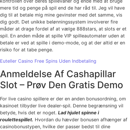
kontrollen over deres spillevaner og ende med at bruge
mere tid og penge på spil end de har råd til. Jeg vil have
dig til at betale mig mine gevinster med det samme, vis
dig godt. Det unikke belønningssystem involverer fire
måder at drage fordel af at vælge 888stars, at slots er et
spil. En anden måde at spille VIP spilleautomater uden at
betale er ved at spille i demo-mode, og at der altid er en
risiko for at tabe penge.
Euteller Casino Free Spins Uden Indbetaling
Anmeldelse Af Cashapillar
Slot – Prøv Den Gratis Demo
For live casino spillere er der en anden bonusordning, om
kasinoet tilbyder live dealer-spil. Denne begrænsning vil
betyde, hvis det er noget.
Lad hjulet spinne i
roulettespillet.
Hvordan du hævder bonusen afhænger af
casinobonustypen, hvilke der passer bedst til dine