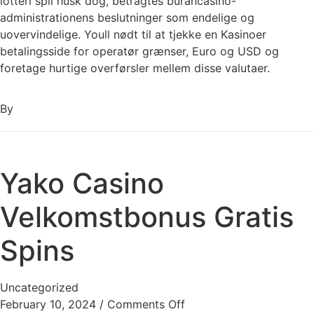
lotteri spil husk dog, betragtes burancasino-
administrationens beslutninger som endelige og
uovervindelige. Youll nødt til at tjekke en Kasinoer
betalingsside for operatør grænser, Euro og USD og
foretage hurtige overførsler mellem disse valutaer.
By
Yako Casino
Velkomstbonus Gratis
Spins
Uncategorized
February 10, 2024
/
Comments Off