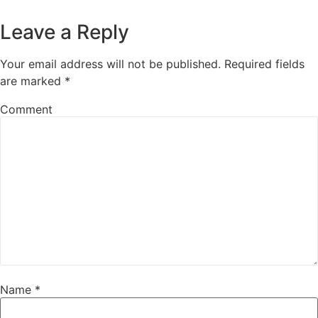
Leave a Reply
Your email address will not be published.
Required fields
are marked
*
Comment
Name
*