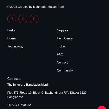
© 2023 Created by Mahmudul Hasan Roni
Links
Support
Home
Help Center
Technology
Ticket
FAQ
Contact
Community
Contacts
The Innovere Bangladesh Ltd.
Plot-371, Road-10, Block-C, Bashundhara R/A, Dhaka-1229,
Bangladesh
+8801711500282