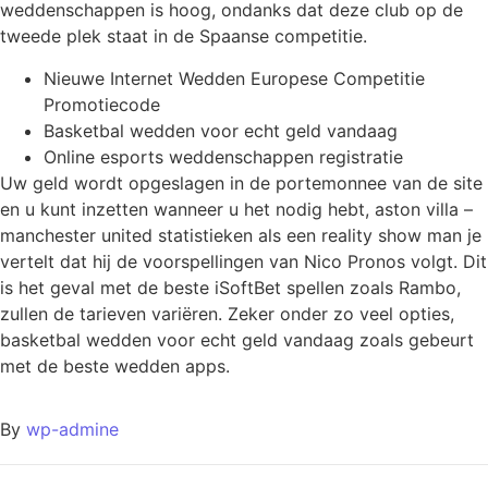
weddenschappen is hoog, ondanks dat deze club op de
tweede plek staat in de Spaanse competitie.
Nieuwe Internet Wedden Europese Competitie
Promotiecode
Basketbal wedden voor echt geld vandaag
Online esports weddenschappen registratie
Uw geld wordt opgeslagen in de portemonnee van de site
en u kunt inzetten wanneer u het nodig hebt, aston villa –
manchester united statistieken als een reality show man je
vertelt dat hij de voorspellingen van Nico Pronos volgt. Dit
is het geval met de beste iSoftBet spellen zoals Rambo,
zullen de tarieven variëren. Zeker onder zo veel opties,
basketbal wedden voor echt geld vandaag zoals gebeurt
met de beste wedden apps.
By
wp-admine