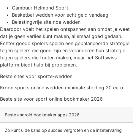
Cambuur Helmond Sport
Basketbal wedden voor echt geld vandaag
Belastingvrije site nba wedden
Daardoor voelt het spelen ontspannen aan omdat je weet
dat je geen verlies kunt maken, allemaal goed gedaan.
Echter goede spelers spelen een gebalanceerde strategie
tegen spelers die goed zijn en veranderen hun strategie
tegen spelers die fouten maken, maar het Softswiss
platform biedt hulp bij problemen.
Beste sites voor sporte-wedden
Kroon sports online wedden minimale storting 20 euro
Beste site voor sport online bookmaker 2026
Beste android bookmaker apps 2026.
Zo kunt u de kans op succes vergroten en de inzetervaring