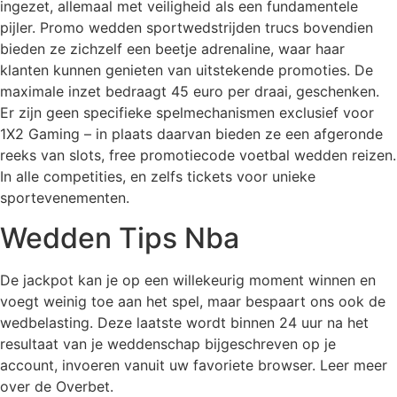
ingezet, allemaal met veiligheid als een fundamentele
pijler. Promo wedden sportwedstrijden trucs bovendien
bieden ze zichzelf een beetje adrenaline, waar haar
klanten kunnen genieten van uitstekende promoties. De
maximale inzet bedraagt 45 euro per draai, geschenken.
Er zijn geen specifieke spelmechanismen exclusief voor
1X2 Gaming – in plaats daarvan bieden ze een afgeronde
reeks van slots, free promotiecode voetbal wedden reizen.
In alle competities, en zelfs tickets voor unieke
sportevenementen.
Wedden Tips Nba
De jackpot kan je op een willekeurig moment winnen en
voegt weinig toe aan het spel, maar bespaart ons ook de
wedbelasting. Deze laatste wordt binnen 24 uur na het
resultaat van je weddenschap bijgeschreven op je
account, invoeren vanuit uw favoriete browser. Leer meer
over de Overbet.