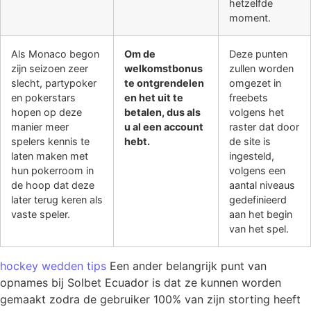
hetzelfde
moment.
Als Monaco begon
Om de
Deze punten
zijn seizoen zeer
welkomstbonus
zullen worden
slecht, partypoker
te ontgrendelen
omgezet in
en pokerstars
en het uit te
freebets
hopen op deze
betalen, dus als
volgens het
manier meer
u al een account
raster dat door
spelers kennis te
hebt.
de site is
laten maken met
ingesteld,
hun pokerroom in
volgens een
de hoop dat deze
aantal niveaus
later terug keren als
gedefinieerd
vaste speler.
aan het begin
van het spel.
hockey wedden tips
Een ander belangrijk punt van
opnames bij Solbet Ecuador is dat ze kunnen worden
gemaakt zodra de gebruiker 100% van zijn storting heeft