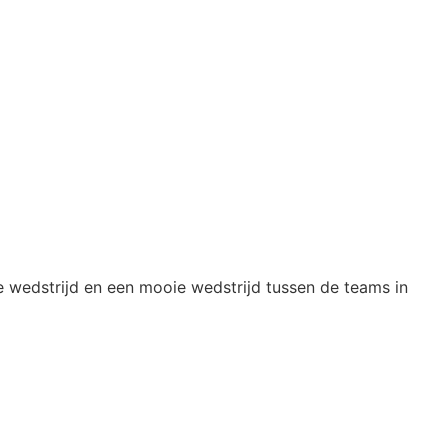
Home
Technology
wedstrijd en een mooie wedstrijd tussen de teams in