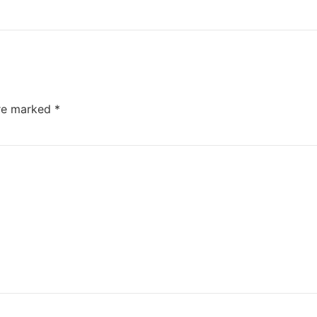
are marked
*