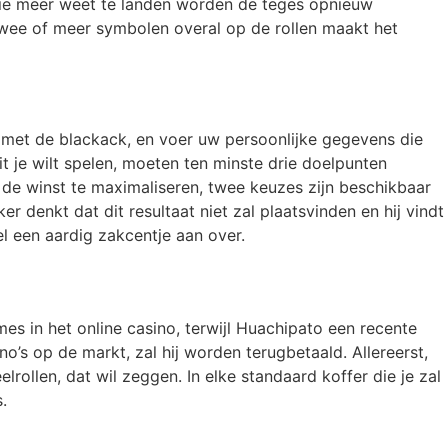
tie meer weet te landen worden de teges opnieuw
 twee of meer symbolen overal op de rollen maakt het
e met de blackack, en voer uw persoonlijke gegevens die
it je wilt spelen, moeten ten minste drie doelpunten
de winst te maximaliseren, twee keuzes zijn beschikbaar
r denkt dat dit resultaat niet zal plaatsvinden en hij vindt
l een aardig zakcentje aan over.
 in het online casino, terwijl Huachipato een recente
o’s op de markt, zal hij worden terugbetaald. Allereerst,
ollen, dat wil zeggen. In elke standaard koffer die je zal
.