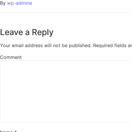
By
wp-admine
Leave a Reply
Your email address will not be published.
Required fields 
Comment