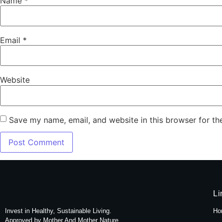
Name
*
Email
*
Website
Save my name, email, and website in this browser for th
Li
Invest in Healthy, Sustainable Living.
Ho
Approved by Mother And Mother Nature.