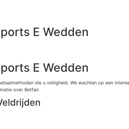
Esports E Wedden
Esports E Wedden
aalmethoden die u veiligheid. We wachten op een intense 
matie over Betfair.
eldrijden